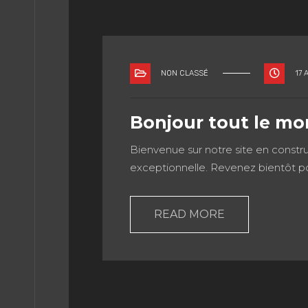
BLOG
NON CLASSÉ
17 
-MOI
Bonjour tout le mo
Bienvenue sur notre site en constr
exceptionnelle. Revenez bientôt po
READ MORE